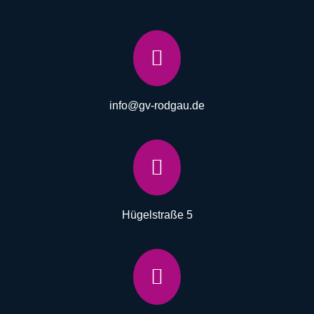

info@gv-rodgau.de

Hügelstraße 5
