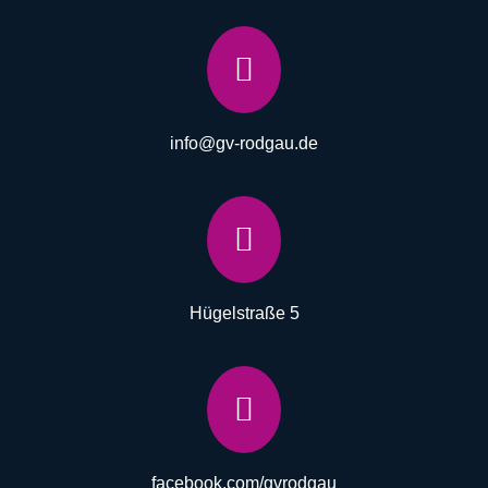

info@gv-rodgau.de

Hügelstraße 5

facebook.com/gvrodgau