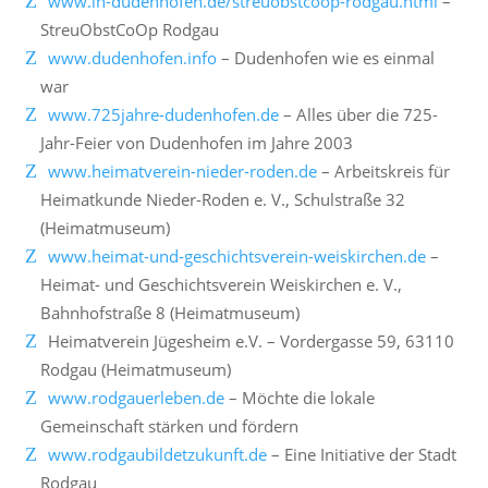
www.in-dudenhofen.de/streuobstcoop-rodgau.html
–
StreuObstCoOp Rodgau
www.dudenhofen.info
– Dudenhofen wie es einmal
war
www.725jahre-dudenhofen.de
– Alles über die 725-
Jahr-Feier von Dudenhofen im Jahre 2003
www.heimatverein-nieder-roden.de
– Arbeitskreis für
Heimatkunde Nieder-Roden e. V., Schulstraße 32
(Heimatmuseum)
www.heimat-und-geschichtsverein-weiskirchen.de
–
Heimat- und Geschichtsverein Weiskirchen e. V.,
Bahnhofstraße 8 (Heimatmuseum)
Heimatverein Jügesheim e.V. – Vordergasse 59, 63110
Rodgau (Heimatmuseum)
www.rodgauerleben.de
– Möchte die lokale
Gemeinschaft stärken und fördern
www.rodgaubildetzukunft.de
– Eine Initiative der Stadt
Rodgau