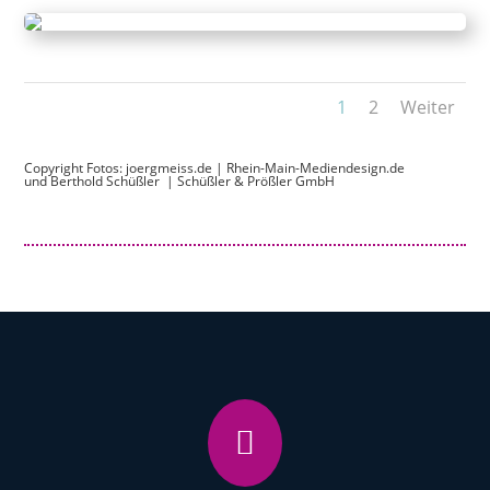
1
2
Weiter
Copyright Fotos:
joergmeiss.de
|
Rhein-Main-Mediendesign.de
und Berthold Schüßler |
Schüßler & Prößler GmbH
