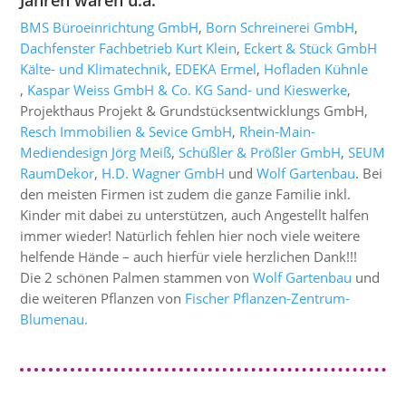
Jahren waren u.a.
BMS Büroeinrichtung GmbH
,
Born Schreinerei GmbH
,
Dachfenster Fachbetrieb Kurt Klein
,
Eckert & Stück GmbH
Kälte- und Klimatechnik​
,
EDEKA Ermel​
,
Hofladen Kühnle
,
Kaspar Weiss GmbH & Co. KG Sand- und Kieswerke
,
Projekthaus Projekt & Grundstücksentwicklungs GmbH,
Resch Immobilien & Sevice GmbH
,
Rhein-Main-
Mediendesign Jörg Meiß
​,
Schüßler & Prößler GmbH
,
SEUM
RaumDekor
,
H.D. Wagner GmbH
und
Wolf Gartenbau
. Bei
den meisten Firmen ist zudem die ganze Familie inkl.
Kinder mit dabei zu unterstützen, auch Angestellt halfen
immer wieder! Natürlich fehlen hier noch viele weitere
helfende Hände – auch hierfür viele herzlichen Dank!!!
Die 2 schönen Palmen stammen von
Wolf Gartenbau
und
die weiteren Pflanzen von
Fischer Pflanzen-Zentrum-
Blumenau.