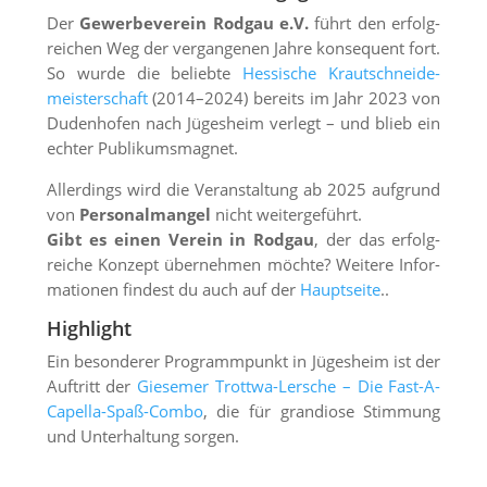
Der
Gewerbeverein Rodgau e.V.
führt den erfolg­
reichen Weg der vergangenen Jahre konsequent fort.
So wurde die beliebte
Hessische Kraut­schneide­
meisterschaft
(2014–2024) bereits im Jahr 2023 von
Dudenhofen nach Jügesheim verlegt – und blieb ein
echter Publikumsmagnet.
Allerdings wird die Veranstaltung ab 2025 auf­grund
von
Personalmangel
nicht weiter­geführt.
Gibt es einen Verein in Rodgau
, der das erfolg­
reiche Konzept übernehmen möchte? Weitere Infor­
mationen findest du auch auf der
Hauptseite
..
Highlight
Ein besonderer Programmpunkt in Jügesheim ist der
Auftritt der
Giesemer Trottwa-Lersche – Die Fast-A-
Capella-Spaß-Combo
, die für grandiose Stimmung
und Unter­haltung sorgen.